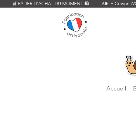
          🛒 PALIER D'ACHAT DU MOMENT 🛍️           𝟔𝟎€ = Crayon WOODY
Accueil
B