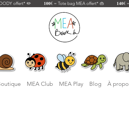
 offert* ✏️           𝟏𝟎𝟎€ = Tote bag MEA offert* 👜           𝟏𝟒𝟎€
outique
MEA Club
MEA Play
Blog
À propo