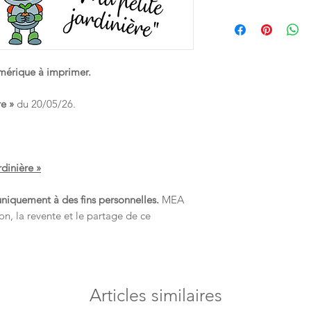
valable 1 mois. Pense
encore la reproductio
👶 Ce support est u
ordinateur afin de ne
que ce soit.
enfants de moins de
manière à répondre 
européenne veillant à 
numérique à imprimer.
néanmoins par mesure 
utilisé sous la surveil
e »
du 20/05/26.
rdinière »
uniquement à des fins personnelles.
MEA
on, la revente et le partage de ce
Articles similaires