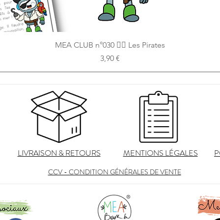
Aperçu rapide
MEA CLUB n°030 🏴‍☠ Les Pirates
Prix
3,90 €
LIVRAISON & RETOURS
MENTIONS LÉGALES
P
CCV - CONDITION GÉNÉRALES DE VENTE