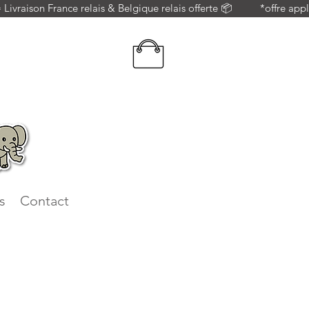
 = Livraison France relais & Belgique relais offerte 📦          *offre 
s
Contact