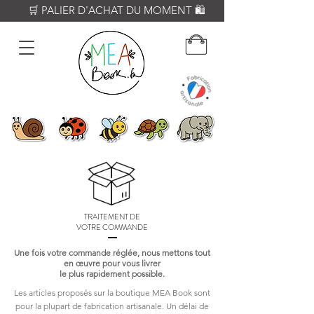
          🛒 PALIER D'ACHAT DU MOMENT 🛍️           𝟔𝟎€ = Crayon WOODY
TRAITEMENT DE
VOTRE COMMANDE
Une fois votre commande réglée, nous mettons tout
en œuvre pour vous livrer
le plus rapidement possible.
Les articles proposés sur la boutique MEA Book sont
pour la plupart de fabrication artisanale. Un délai de