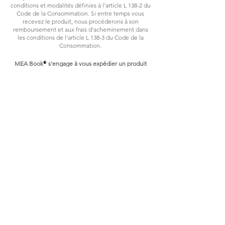
conditions et modalités définies à l'article L 138-2 du
Code de la Consommation. Si entre temps vous
recevez le produit, nous procéderons à son
remboursement et aux frais d'acheminement dans
les conditions de l'article L 138-3 du Code de la
Consommation.
MEA Book
s'engage à vous expédier un produit
®
parfait.
Si votre colis est endommagé à la réception, merci
de le refuser. Nous vous en expédierons un autre
immédiatement. Si votre produit est détérioré ou
défectueux, merci de nous faire parvenir des photos
par email à
serviceclient@meabook.fr
sous 7 jours
ouvrables. Si l’anomalie est constatée par notre SAV,
nous dépêcherons un transporteur pour récupérer
gratuitement le produit et procéderons directement
à son remplacement ou remboursement.
MEA Book
s'engage à vous laisser la liberté de
®
changer d'avis.
Nous avons la certitude que les produits MEA
Book
vous apporteront entière satisfaction.
®
Néanmoins vous avez le droit de revenir sur votre
décision. Nous nous engageons à vous rembourser
sous 30 jours tout produit non ouvert, retourné à vos