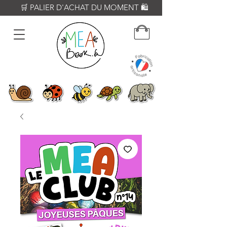
          🛒 PALIER D'ACHAT DU MOMENT 🛍️           𝟔𝟎€ = Crayon WOODY