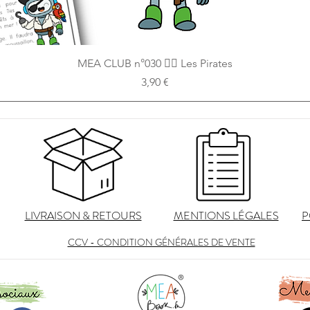
Aperçu rapide
MEA CLUB n°030 🏴‍☠ Les Pirates
Prix
3,90 €
LIVRAISON & RETOURS
MENTIONS LÉGALES
P
CCV - CONDITION GÉNÉRALES DE VENTE