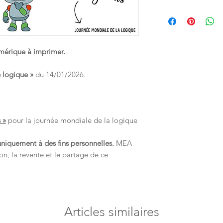
valable 1 mois. Pense
encore la reproductio
👶 Ce support est u
ordinateur afin de ne
que ce soit.
enfants de moins de
manière à répondre 
européenne veillant à 
numérique à imprimer.
néanmoins par mesure 
utilisé sous la surveil
 logique »
du 14/01/2026.
 »
pour la journée mondiale de la logique
uniquement à des fins personnelles.
MEA
on, la revente et le partage de ce
Articles similaires