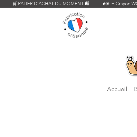
          🛒 PALIER D'ACHAT DU MOMENT 🛍️           𝟔𝟎€ = Crayon WOODY
Accueil
B