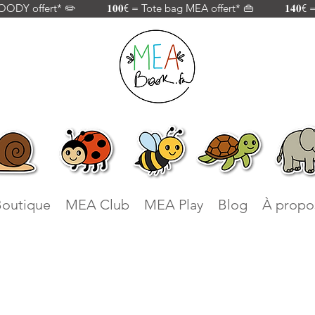
 offert* ✏️           𝟏𝟎𝟎€ = Tote bag MEA offert* 👜           𝟏𝟒𝟎€
outique
MEA Club
MEA Play
Blog
À propo