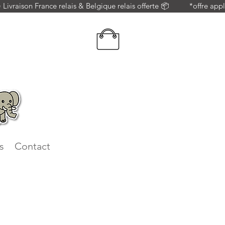
 = Livraison France relais & Belgique relais offerte 📦          *offre 
s
Contact