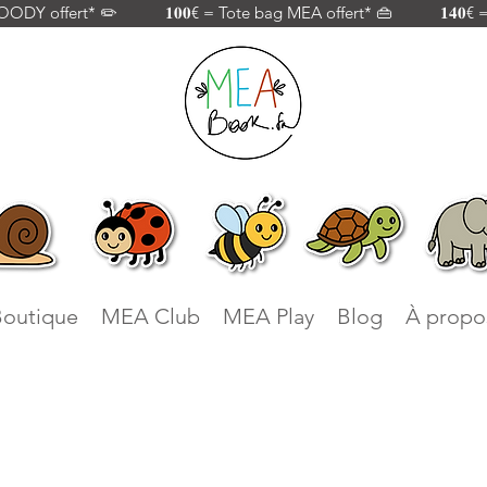
 offert* ✏️           𝟏𝟎𝟎€ = Tote bag MEA offert* 👜           𝟏𝟒𝟎€
outique
MEA Club
MEA Play
Blog
À propo