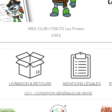
Aperçu rapide
MEA CLUB n°030 🏴‍☠ Les Pirates
Prix
3,90 €
LIVRAISON & RETOURS
MENTIONS LÉGALES
P
CCV - CONDITION GÉNÉRALES DE VENTE