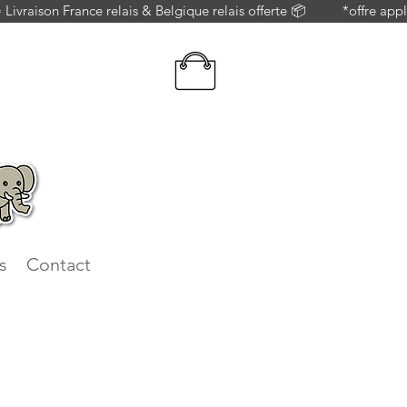
 = Livraison France relais & Belgique relais offerte 📦          *offre 
s
Contact