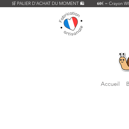
          🛒 PALIER D'ACHAT DU MOMENT 🛍️           𝟔𝟎€ = Crayon WOODY
Accueil
B