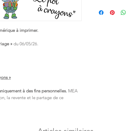
valable 1 mois. Pense
encore la reproductio
👶 Ce support est u
ordinateur afin de ne
que ce soit.
enfants de moins de
manière à répondre 
européenne veillant à 
numérique à imprimer.
néanmoins par mesure 
utilisé sous la surveil
riage »
du 06/05/26.
yons »
uniquement à des fins personnelles.
MEA
on, la revente et le partage de ce