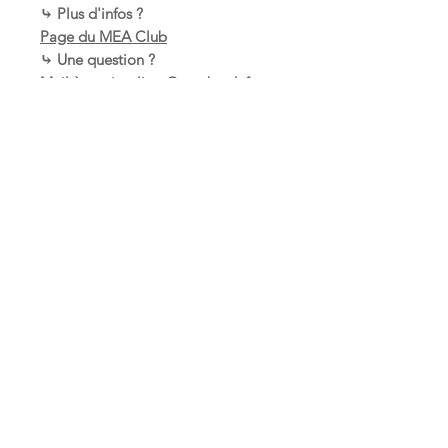
⤷ Plus d'infos ?
Page du MEA Club
⤷ Une question ?
Mail à serviceclient@meabook.fr
Articles similaires