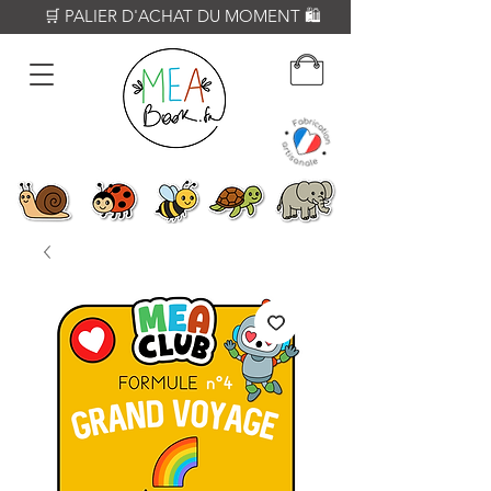
          🛒 PALIER D'ACHAT DU MOMENT 🛍️           𝟔𝟎€ = Crayon WOODY