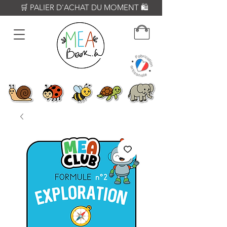
          🛒 PALIER D'ACHAT DU MOMENT 🛍️           𝟔𝟎€ = Crayon WOODY