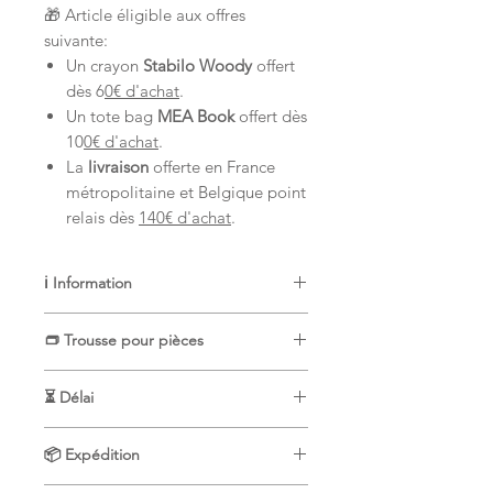
🎁 Article éligible aux offres
suivante:
Un crayon
Stabilo Woody
offert
dès 6
0€ d'achat
.
Un tote bag
MEA Book
offert dès
10
0€ d'achat
.
La
livraison
offerte en France
métropolitaine et Belgique point
relais dès
140€ d'achat
.
ℹ️ Information
🇫🇷
MEA Book
vous propose des
👝 Trousse pour pièces
supports plastifiés et réutilisables
pour enfants avec des graphismes
➕
Les
trousses pour pièces
sont
déssinés à la main et une fabrication
⏳ Délai
idéales pour accompagner les livrets
100%
française et artisanale.
préférés de vos enfants. Elles sont
⏱️ Une commande contenant une
🌟
MEA Book
est engagé à vous
robustes, fabriquées en plastique
📦 Expédition
trousse sera traitée sous maximum
3
permettre une utilisation sans risques
souple transparent et sont dotées
jours ouvrés
(travaillés). Ce délai ne
de ses produits respectant tous