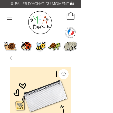
          🛒 PALIER D'ACHAT DU MOMENT 🛍️           𝟔𝟎€ = Crayon WOODY