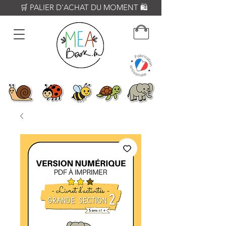
          🛒 PALIER D'ACHAT DU MOMENT 🛍️           𝟔𝟎€ = Crayon WOODY