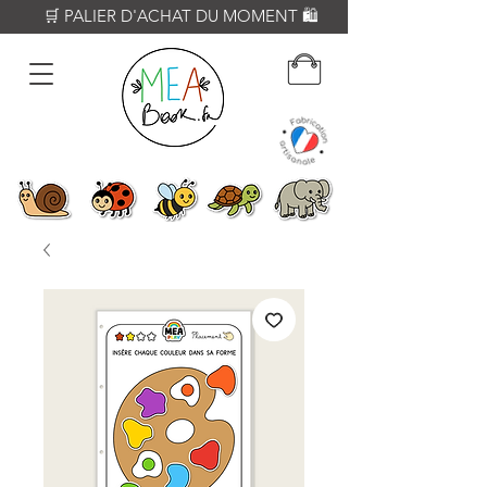
          🛒 PALIER D'ACHAT DU MOMENT 🛍️           𝟔𝟎€ = Crayon WOODY