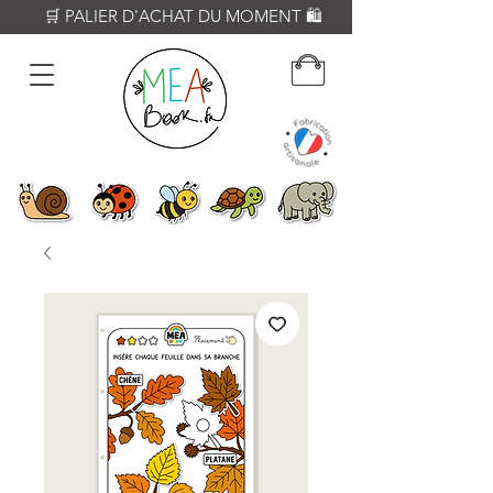
          🛒 PALIER D'ACHAT DU MOMENT 🛍️           𝟔𝟎€ = Crayon WOODY