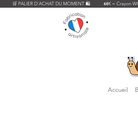
          🛒 PALIER D'ACHAT DU MOMENT 🛍️           𝟔𝟎€ = Crayon WOODY
Accueil
B