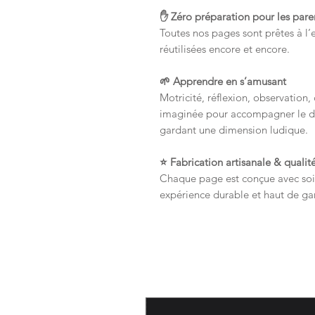
✋ Zéro préparation pour les pare
Toutes nos pages sont prêtes à l’
réutilisées encore et encore.
🌱 Apprendre en s’amusant
Motricité, réflexion, observation,
imaginée pour accompagner le d
gardant une dimension ludique.
⭐ Fabrication artisanale & quali
Chaque page est conçue avec soin
expérience durable et haut de 