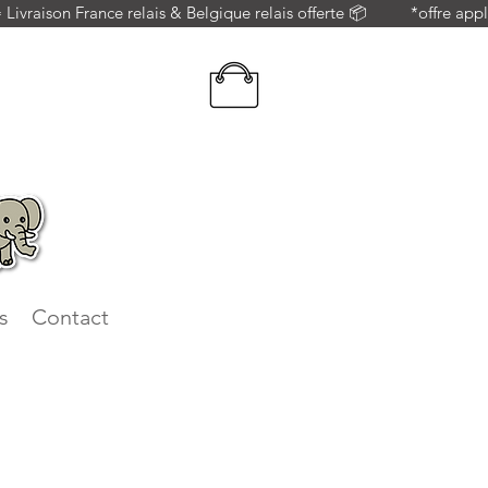
 = Livraison France relais & Belgique relais offerte 📦          *offre 
s
Contact