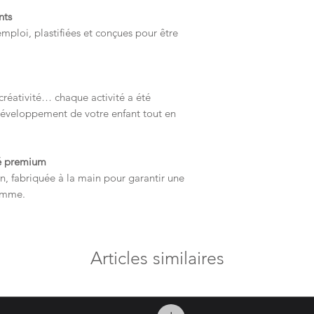
nts
emploi, plastifiées et conçues pour être
 créativité… chaque activité a été
éveloppement de votre enfant tout en
té premium
, fabriquée à la main pour garantir une
gamme.
Articles similaires