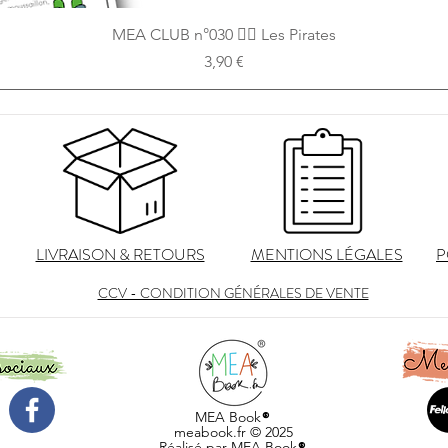
Aperçu rapide
MEA CLUB n°030 🏴‍☠ Les Pirates
Prix
3,90 €
LIVRAISON & RETOURS
MENTIONS LÉGALES
P
CCV - CONDITION GÉNÉRALES DE VENTE
MEA Book
®
meabook.fr
© 2025
Réalisé par MEA Book
®