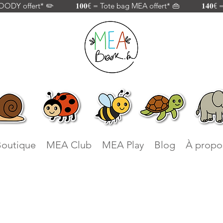
 offert* ✏️           𝟏𝟎𝟎€ = Tote bag MEA offert* 👜           𝟏𝟒𝟎€
outique
MEA Club
MEA Play
Blog
À propo