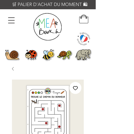
          🛒 PALIER D'ACHAT DU MOMENT 🛍️           𝟔𝟎€ = Crayon WOODY