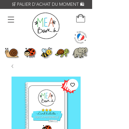
          🛒 PALIER D'ACHAT DU MOMENT 🛍️           𝟔𝟎€ = Crayon WOODY