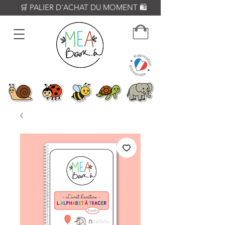
          🛒 PALIER D'ACHAT DU MOMENT 🛍️           𝟔𝟎€ = Crayon WOODY