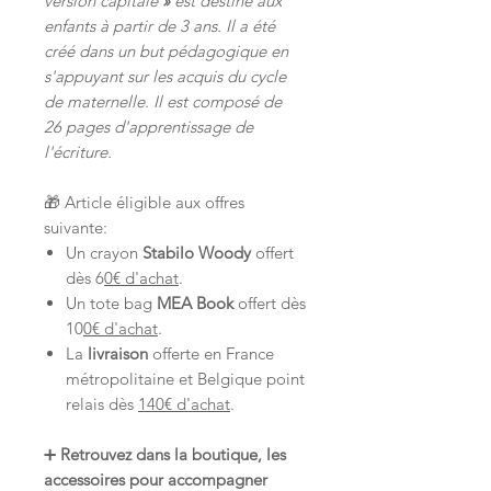
version capitale
»
est destiné aux
enfants à partir de 3 ans. Il a été
créé dans un but pédagogique en
s'appuyant sur les acquis du cycle
de maternelle. Il est composé de
26 pages d'apprentissage de
l'écriture.
🎁 Article éligible aux offres
suivante:
Un crayon
Stabilo Woody
offert
dès 6
0€ d'achat
.
Un tote bag
MEA Book
offert dès
10
0€ d'achat
.
La
livraison
offerte en France
métropolitaine et Belgique point
relais dès
140€ d'achat
.
➕
Retrouvez dans la boutique, les
accessoires pour accompagner