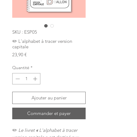
SKU : ESP05
✏️ L'alphabet à tracer version
capitale
Prix
23,90 €
Quantité
*
Ajouter au panier
Commander et payer
✏️
Le livret
«
L'alphabet à tracer