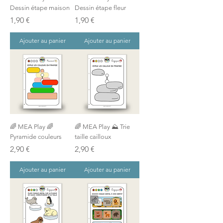
Dessin étape maison
Dessin étape fleur
Prix
Prix
1,90 €
1,90 €
Ajouter au panier
Ajouter au panier
🌈 MEA Play 🌈
🌈 MEA Play ⛰️ Trie
Pyramide couleurs
taille cailloux
Prix
Prix
2,90 €
2,90 €
Ajouter au panier
Ajouter au panier