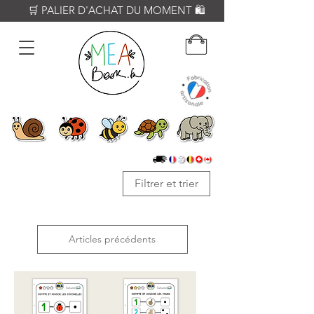
          🛒 PALIER D'ACHAT DU MOMENT 🛍️           𝟔𝟎€ = Crayon WOODY
Filtrer et trier
Articles précédents