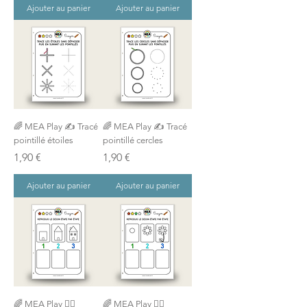
Ajouter au panier
Ajouter au panier
🌈 MEA Play ✍ Tracé
🌈 MEA Play ✍ Tracé
pointillé étoiles
pointillé cercles
Prix
Prix
1,90 €
1,90 €
Ajouter au panier
Ajouter au panier
🌈 MEA Play ✍🏼
🌈 MEA Play ✍🏼