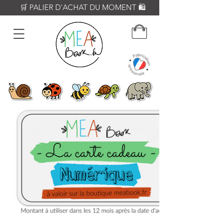
          🛒 PALIER D'ACHAT DU MOMENT 🛍️           𝟔𝟎€ = Crayon WOODY