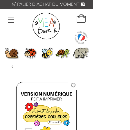
          🛒 PALIER D'ACHAT DU MOMENT 🛍️           𝟔𝟎€ = Crayon WOODY