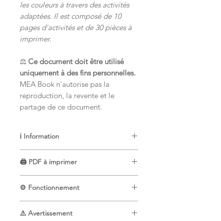
les couleurs à travers des activités
adaptées. Il est composé de 10
pages d'activités et de 30 pièces à
imprimer.
⚖️
Ce document doit être utilisé
uniquement à des fins personnelles.
MEA Book n'autorise pas la
reproduction, la revente et le
partage de ce document.
ℹ️ Information
🇫🇷
MEA Book
vous propose des
🖨️ PDF à imprimer
supports numériques pour enfants
avec des graphismes dessinés à la
📚
Dans la version
PDF à
main.
⚙️ Fonctionnement
imprimer
vous recevrez par mail un
🌟
MEA Book
est engagé à vous
livret
numérique
et ses annexes. Cela
📧 Instantanément après l'achat d'un
permettre une utilisation sans risques
vous permet de payer uniquement le
⚠️ Avertissement
article numérique
, vous reçevrez par
de ses supports respectant tous