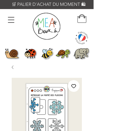
          🛒 PALIER D'ACHAT DU MOMENT 🛍️           𝟔𝟎€ = Crayon WOODY