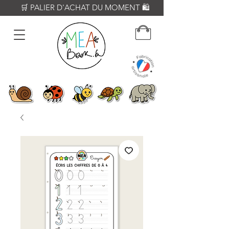
          🛒 PALIER D'ACHAT DU MOMENT 🛍️           𝟔𝟎€ = Crayon WOODY